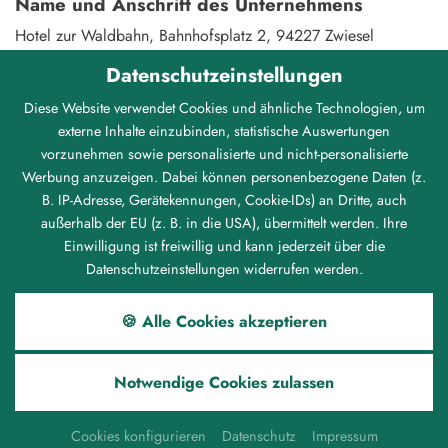
Name und Anschrift des Unternehmens
Hotel zur Waldbahn, Bahnhofsplatz 2, 94227 Zwiesel
E-Mail: info@zurwaldbahn.de
Datenschutzeinstellungen
Telefon: +49 (0)9922 8570
Diese Website verwendet Cookies und ähnliche Technologien, um
Barrieren Melden, Rückmeldung und
externe Inhalte einzubinden, statistische Auswertungen
Kontakt
vorzunehmen sowie personalisierte und nicht-personalisierte
Sind Ihnen Barrieren beim Zugang zu Inhalten auf
Werbung anzuzeigen. Dabei können personenbezogene Daten (z.
B. IP-Adresse, Gerätekennungen, Cookie-IDs) an Dritte, auch
zurwaldbahn.de aufgefallen? Dann melden Sie sich gerne bei
außerhalb der EU (z. B. in die USA), übermittelt werden. Ihre
uns. Wir freuen uns auf Ihr Feedback und bemühen uns, die
Einwilligung ist freiwillig und kann jederzeit über die
gemeldeten Barrieren im Rahmen unserer technischen und
Datenschutzeinstellungen widerrufen werden.
wirtschaftlichen Möglichkeiten schnellstmöglich zu beheben.
per Telefon
+49 (0)9922 8570
oder per E-Mail
🍪 Alle Cookies akzeptieren
info@zurwaldbahn.de
Stand der Vereinbarkeit mit den
Anforderungen
Notwendige Cookies zulassen
Die Website
zurwaldbahn.de
ist mit den geltenden
Cookies konfigurieren
Datenschutz
Impressum
Anforderungen des Barrierefreiheitsstärkungsgesetz (BFSG)