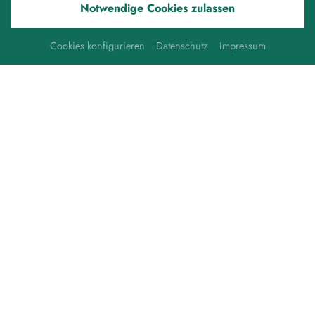
Notwendige Cookies zulassen
Cookies konfigurieren
Datenschutz
Impressum
Glasnacht
Liebe Gäste,
am Freitag, 14.08.2026 schließt unser Restaurant um
21 Uhr.