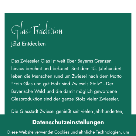
Glas-Tradition
Jetzt Entdecken
Das Zwieseler Glas ist weit über Bayerns Grenzen
hinaus berühmt und bekannt. Seit dem 15. Jahrhundert
leben die Menschen rund um Zwiesel nach dem Motto
"Fein Glas und gut Holz sind Zwiesels Stolz" - Der
Bayerische Wald und die damit möglich gewordene
Glasproduktion sind der ganze Stolz vieler Zwieseler.
Die Glasstadt Zwiesel genießt seit vielen Jahrhunderten,
durch die Glasherstellung, hohes Ansehen. Früher
Datenschutzeinstellungen
belieferte die Stadt prunkvolle Fürstenhäuser mit ihrem
Diese Website verwendet Cookies und ähnliche Technologien, um
feinen Glas. Heutzutage finden Glasausstellungen und