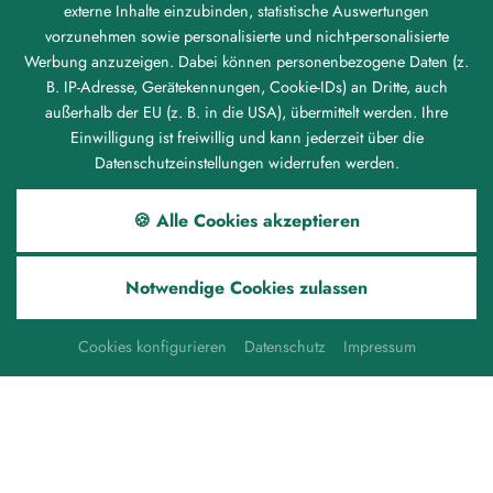
externe Inhalte einzubinden, statistische Auswertungen
Messen wie die bekannten "Zwieseler Glastage" statt.
vorzunehmen sowie personalisierte und nicht-personalisierte
Es ist die Liebe zum "Gold des Bayerischen Waldes" -
Werbung anzuzeigen. Dabei können personenbezogene Daten (z.
dem Zwieseler Glas, welches die Region bis heute
B. IP-Adresse, Gerätekennungen, Cookie-IDs) an Dritte, auch
prägt.
außerhalb der EU (z. B. in die USA), übermittelt werden. Ihre
Einwilligung ist freiwillig und kann jederzeit über die
Im heutigen Ortsteil Rabenstein wurde 1421 die erste
Datenschutzeinstellungen widerrufen werden.
Zwieseler Glashütte gegründet. Anfangs wurden nur
Fensterscheiben, gläserne Knöpfe und Rosenkränze
🍪 Alle Cookies akzeptieren
hergestellt, doch schon bald produzierte man auch
Gebrauchs- und Ziergläser aller Art.
Notwendige Cookies zulassen
Cookies konfigurieren
Datenschutz
Impressum